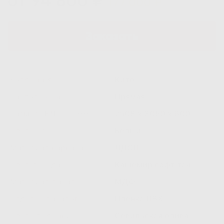
от 94 800 ₽
177 000 ₽
Заказать
Коллекция
Кито
Расположение
Прямая
Размер (В*Ш*Г), мм
2508 х 3050 х 600
Цвет каркаса
Белый
Материал каркаса
ЛДСП
Цвет фасада
Кашемир софт тач
Материал фасада
МДФ
Отделка фасадов
Пленка ПВХ
Цвет столешницы
Севильская олива