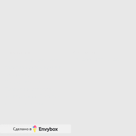
Навигация
Контакты
Фрезеровки
Цветовая
+7 (499) 455-18-46
палитра кухонь
Кухня в
рассрочку
Сотрудничество
Правила и условия
эксплуатации
Политика
конфеденциальности
Менеджер онлайн
Сделано в
Ответим за минуту