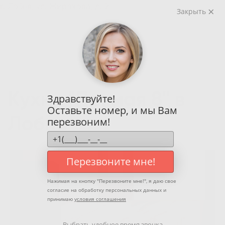
г. Лобня, ул. Жирохова, д. 2
Закрыть
Кухня "Прямая 8" в
Здравствуйте!
Оставьте номер, и мы Вам
Лобне
перезвоним!
Перезвоните мне!
Нажимая на кнопку "
Перезвоните мне!
", я даю свое
согласие на обработку персональных данных и
принимаю
условия соглашения
Выбрать удобное время звонка