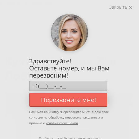
г. Лобня, ул. Жирохова, д. 2
Закрыть
Кухня "Угловая 7" в
Здравствуйте!
Оставьте номер, и мы Вам
Лобне
перезвоним!
Перезвоните мне!
Нажимая на кнопку "
Перезвоните мне!
", я даю свое
согласие на обработку персональных данных и
принимаю
условия соглашения
Выбрать удобное время звонка