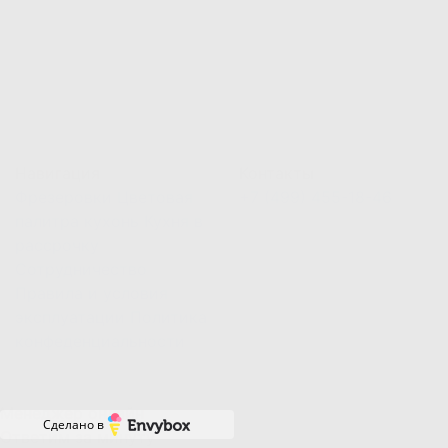
Навигация
Контакты
Фрезеровки
Цветовая
+7 (499) 455-18-46
палитра кухонь
Кухня в
рассрочку
Сотрудничество
Правила и условия
эксплуатации
Политика
конфеденциальности
Менеджер онлайн
Сделано в
Ответим за минуту