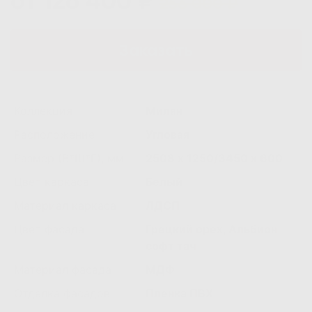
от 126 400 ₽
256 000 ₽
Заказать
Коллекция
Милан
Расположение
Угловая
Размер (В*Ш*Г), мм
2508 х 1250/3450 х 600
Цвет каркаса
Белый
Материал каркаса
ЛДСП
Цвет фасада
Грецкий орех, Альбион
софт тач
Материал фасада
МДФ
Отделка фасадов
Пленка ПВХ